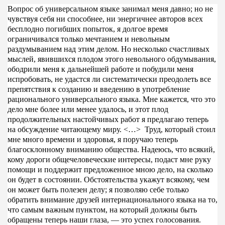
Вопрос об универсальном языке занимал меня давно; но не
чувствуя себя ни способнее, ни энергичнее авторов всех
бесплодно погибших попыток, я долгое время
ограничивался только мечтанием и невольным
раздумыванием над этим делом. Но несколько счастливых
мыслей, явившихся плодом этого невольного обдумывания,
ободрили меня к дальнейшей работе и побудили меня
испробовать, не удастся ли систематически преодолеть все
препятствия к созданию и введению в употребление
рационального универсального языка. Мне кажется, что это
дело мне более или менее удалось, и этот плод
продолжительных настойчивых работ я предлагаю теперь
на обсуждение читающему миру. <…> Труд, который стоил
мне много времени и здоровья, я поручаю теперь
благосклонному вниманию общества. Надеюсь, что всякий,
кому дороги общечеловеческие интересы, подаст мне руку
помощи и поддержит предложенное мною дело, на сколько
он будет в состоянии. Обстоятельства укажут всякому, чем
он может быть полезен делу; я позволяю себе только
обратить внимание друзей интернационального языка на то,
что самым важным пунктом, на который должны быть
обращены теперь наши глаза, — это успех голосования.