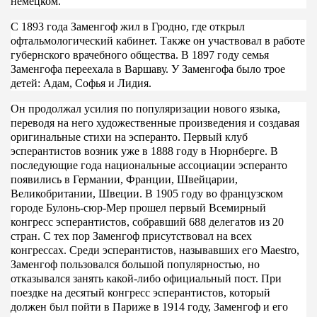
немецком.
С 1893 года Заменгоф жил в Гродно, где открыл
офтальмологический кабинет. Также он участвовал в работе
губернского врачебного общества. В 1897 году семья
Заменгофа переехала в Варшаву. У Заменгофа было трое
детей: Адам, Софья и Лидия.
Он продолжал усилия по популяризации нового языка,
переводя на него художественные произведения и создавая
оригинальные стихи на эсперанто. Первый клуб
эсперантистов возник уже в 1888 году в Нюрнберге. В
последующие года национальные ассоциации эсперанто
появились в Германии, Франции, Швейцарии,
Великобритании, Швеции. В 1905 году во французском
городе Булонь-сюр-Мер прошел первый Всемирный
конгресс эсперантистов, собравший 688 делегатов из 20
стран. С тех пор Заменгоф присутствовал на всех
конгрессах. Среди эсперантистов, называвших его Maestro,
Заменгоф пользовался большой популярностью, но
отказывался занять какой-либо официальный пост. При
поездке на десятый конгресс эсперантистов, который
должен был пойти в Париже в 1914 году, Заменгоф и его