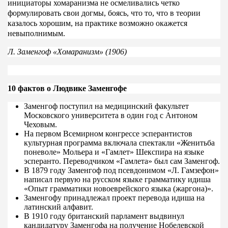
инициаторы хомаранизма не осмеливались четко
формулировать свои догмы, боясь, что то, что в теории
казалось хорошим, на практике возможно окажется
невыполнимым.
Л. Заменгоф «Хомаранизм» (1906)
10 фактов о Людвике Заменгофе
Заменгоф поступил на медицинский факультет
Московского университета в один год с Антоном
Чеховым.
На первом Всемирном конгрессе эсперантистов
культурная программа включала спектакли «Женитьба
поневоле» Мольера и «Гамлет» Шекспира на языке
эсперанто. Переводчиком «Гамлета» был сам Заменгоф.
В 1879 году Заменгоф под псевдонимом «Л. Гамзефон»
написал первую на русском языке грамматику идиша
«Опыт грамматики новоеврейского языка (жаргона)».
Заменгофу принадлежал проект перевода идиша на
латинский алфавит.
В 1910 году британский парламент выдвинул
кандидатуру Заменгофа на получение Нобелевской