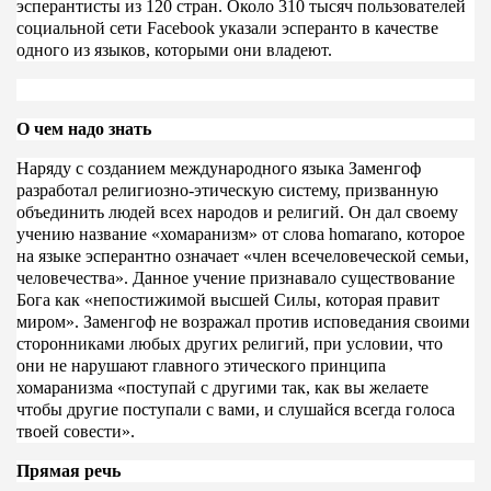
эсперантисты из 120 стран. Около 310 тысяч пользователей
социальной сети Facebook указали эсперанто в качестве
одного из языков, которыми они владеют.
О чем надо знать
Наряду с созданием международного языка Заменгоф
разработал религиозно-этическую систему, призванную
объединить людей всех народов и религий. Он дал своему
учению название «хомаранизм» от слова homarano, которое
на языке эсперантно означает «член всечеловеческой семьи,
человечества». Данное учение признавало существование
Бога как «непостижимой высшей Силы, которая правит
миром». Заменгоф не возражал против исповедания своими
сторонниками любых других религий, при условии, что
они не нарушают главного этического принципа
хомаранизма «поступай с другими так, как вы желаете
чтобы другие поступали с вами, и слушайся всегда голоса
твоей совести».
Прямая речь