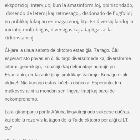
ekspozicioj, intervjuoj kun la amasinformiloj, opinisondado,
dissendo de leteroj kaj retmesaĝoj, disdonado de flugfolioj
en publikaj lokoj aŭ en magazenoj, ktp. En diversaj landoj la
iniciatoj multobliĝas, diversiĝas kaj adaptiĝas al la
cirkonstancoj.
Ĉ
i-jare la unua sabato de oktobro estas ĝia 7a tago.
Ĉ
iu
esperantisto povas en ĉi tiu tago diversrimede kaj diversforme
informi geamikojn, konatajn kaj nekonatajn homojn pri
Esperanto, emfazante ĝiajn praktikajn valorojn. Kunagu ni pli
aktive! Nia kunago estos laŭebla danko al Esperanto, kiu
malkovris al ni la mondon sen lingvaj limoj kaj baroj de
nekomprenemo.
La aliĝkampanjo por la Aŭtuna lingvotrejnado sukcese daŭras,
kaj eble iu rezervis la tagon de la 7a de oktobro por aliĝi al LT,
ĉu?