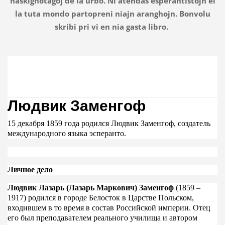
naskighotagoj de la urbo. Ni atendas esperantistojn el
la tuta mondo partopreni niajn aranghojn. Bonvolu
skribi pri vi en nia gasta libro.
Людвик Заменгоф
15 декабря 1859 года родился Людвик Заменгоф, создатель
международного языка эсперанто.
Личное дело
Людвик Лазарь (Лазарь Маркович) Заменгоф
(1859 –
1917) родился в городе Белосток в Царстве Польском,
входившем в то время в состав Российской империи. Отец
его был преподавателем реального училища и автором