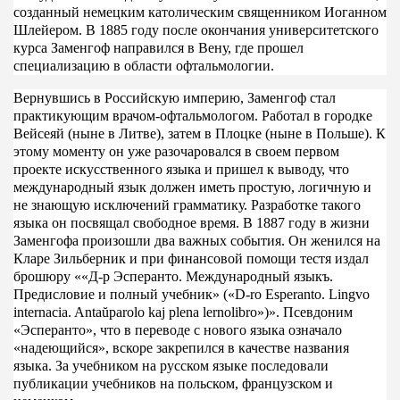
созданный немецким католическим священником Иоганном
Шлейером. В 1885 году после окончания университетского
курса Заменгоф направился в Вену, где прошел
специализацию в области офтальмологии.
Вернувшись в Российскую империю, Заменгоф стал
практикующим врачом-офтальмологом. Работал в городке
Вейсеяй (ныне в Литве), затем в Плоцке (ныне в Польше). К
этому моменту он уже разочаровался в своем первом
проекте искусственного языка и пришел к выводу, что
международный язык должен иметь простую, логичную и
не знающую исключений грамматику. Разработке такого
языка он посвящал свободное время. В 1887 году в жизни
Заменгофа произошли два важных события. Он женился на
Кларе Зильберник и при финансовой помощи тестя издал
брошюру ««Д-р Эсперанто. Международный языкъ.
Предисловие и полный учебник» («D-ro Esperanto. Lingvo
internacia. Antaŭparolo kaj plena lernolibro»)». Псевдоним
«Эсперанто», что в переводе с нового языка означало
«надеющийся», вскоре закрепился в качестве названия
языка. За учебником на русском языке последовали
публикации учебников на польском, французском и