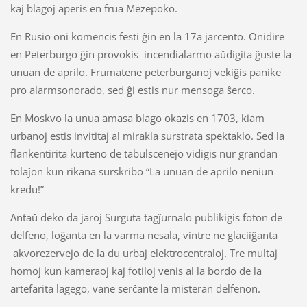
kaj blagoj aperis en frua Mezepoko.
En Rusio oni komencis festi ĝin en la 17a jarcento. Onidire
en Peterburgo ĝin provokis incendialarmo aŭdigita ĝuste la
unuan de aprilo. Frumatene peterburganoj vekiĝis panike
pro alarmsonorado, sed ĝi estis nur mensoga ŝerco.
En Moskvo la unua amasa blago okazis en 1703, kiam
urbanoj estis invititaj al mirakla surstrata spektaklo. Sed la
flankentirita kurteno de tabulscenejo vidigis nur grandan
tolaĵon kun rikana surskribo “La unuan de aprilo neniun
kredu!”
Antaŭ deko da jaroj Surguta tagĵurnalo publikigis foton de
delfeno, loĝanta en la varma nesala, vintre ne glaciiĝanta
akvorezervejo de la du urbaj elektrocentraloj. Tre multaj
homoj kun kameraoj kaj fotiloj venis al la bordo de la
artefarita lagego, vane serĉante la misteran delfenon.