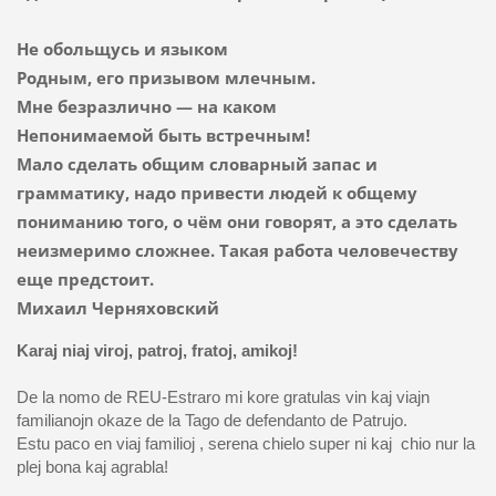
Не обольщусь и языком
Родным, его призывом млечным.
Мне безразлично — на каком
Непонимаемой быть встречным!
Мало сделать общим словарный запас и
грамматику, надо привести людей к общему
пониманию того, о чём они говорят, а это сделать
неизмеримо сложнее. Такая работа человечеству
еще предстоит.
Михаил Черняховский
Karaj niaj viroj, patroj, fratoj, amikoj!
De la nomo de REU-Estraro mi kore gratulas vin kaj viajn
familianojn okaze de la Tago de defendanto de Patrujo.
Estu paco en viaj familioj , serena chielo super ni kaj chio nur la
plej bona kaj agrabla!