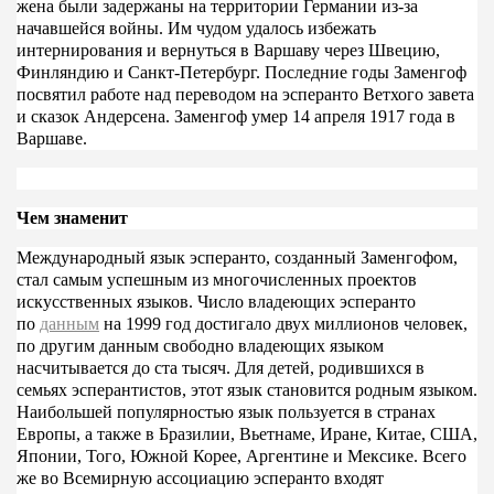
жена были задержаны на территории Германии из-за
начавшейся войны. Им чудом удалось избежать
интернирования и вернуться в Варшаву через Швецию,
Финляндию и Санкт-Петербург. Последние годы Заменгоф
посвятил работе над переводом на эсперанто Ветхого завета
и сказок Андерсена. Заменгоф умер 14 апреля 1917 года в
Варшаве.
Чем знаменит
Международный язык эсперанто, созданный Заменгофом,
стал самым успешным из многочисленных проектов
искусственных языков. Число владеющих эсперанто
по
данным
на 1999 год достигало двух миллионов человек,
по другим данным свободно владеющих языком
насчитывается до ста тысяч. Для детей, родившихся в
семьях эсперантистов, этот язык становится родным языком.
Наибольшей популярностью язык пользуется в странах
Европы, а также в Бразилии, Вьетнаме, Иране, Китае, США,
Японии, Того, Южной Корее, Аргентине и Мексике. Всего
же во Всемирную ассоциацию эсперанто входят