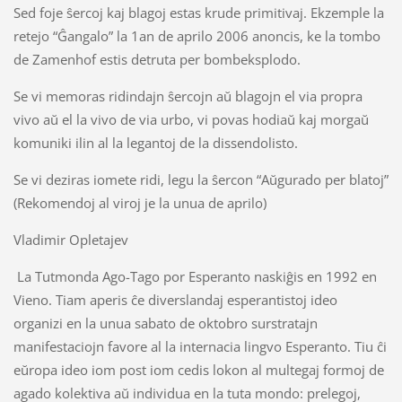
Sed foje ŝercoj kaj blagoj estas krude primitivaj. Ekzemple la
retejo “Ĝangalo” la 1an de aprilo 2006 anoncis, ke la tombo
de Zamenhof estis detruta per bombeksplodo.
Se vi memoras ridindajn ŝercojn aŭ blagojn el via propra
vivo aŭ el la vivo de via urbo, vi povas hodiaŭ kaj morgaŭ
komuniki ilin al la legantoj de la dissendolisto.
Se vi deziras iomete ridi, legu la ŝercon “
Aŭgurado per blatoj”
(Rekomendoj al viroj je la unua de aprilo)
Vladimir Opletajev
La Tutmonda Ago-Tago por Esperanto naskiĝis en 1992 en
Vieno. Tiam aperis ĉe diverslandaj esperantistoj ideo
organizi en la unua sabato de oktobro surstratajn
manifestaciojn favore al la internacia lingvo Esperanto. Tiu ĉi
eŭropa ideo iom post iom cedis lokon al multegaj formoj de
agado kolektiva aŭ individua en la tuta mondo: prelegoj,