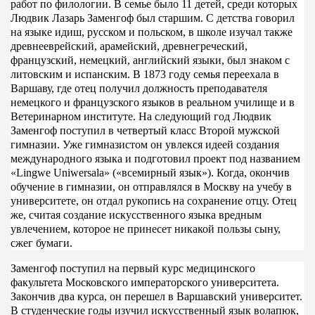
работ по филологии. В семье было 11 детей, среди которых
Людвик Лазарь Заменгоф был старшим. С детства говорил
на языке идиш, русском и польском, в школе изучал также
древнееврейский, арамейский, древнегреческий,
французский, немецкий, английский языки, был знаком с
литовским и испанским. В 1873 году семья переехала в
Варшаву, где отец получил должность преподавателя
немецкого и французского языков в реальном училище и в
Ветеринарном институте. На следующий год Людвик
Заменгоф поступил в четвертый класс Второй мужской
гимназии. Уже гимназистом он увлекся идеей создания
международного языка и подготовил проект под названием
«Lingwe Uniwersala» («всемирный язык»). Когда, окончив
обучение в гимназии, он отправлялся в Москву на учебу в
университете, он отдал рукопись на сохранение отцу. Отец
же, считая создание искусственного языка вредным
увлечением, которое не принесет никакой пользы сыну,
сжег бумаги.
Заменгоф поступил на первый курс медицинского
факультета Московского императорского университета.
Закончив два курса, он перешел в Варшавский университет.
В студенческие годы изучил искусственный язык волапюк,