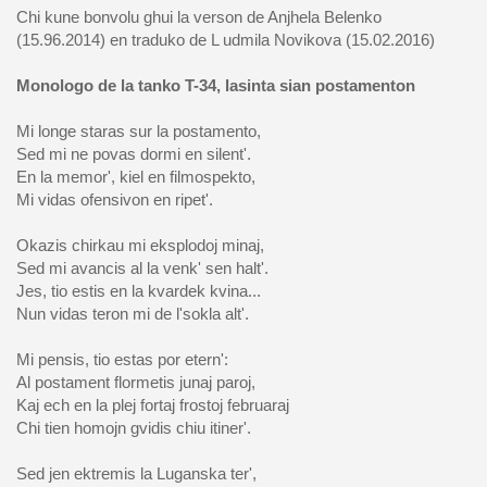
Chi kune bonvolu ghui la verson de Anjhela Belenko
(15.96.2014) en traduko de L udmila Novikova (15.02.2016)
Monologo de la tanko T-34, lasinta sian postamenton
Mi longe staras sur la postamento,
Sed mi ne povas dormi en silent'.
En la memor', kiel en filmospekto,
Mi vidas ofensivon en ripet'.
Okazis chirkau mi eksplodoj minaj,
Sed mi avancis al la venk' sen halt'.
Jes, tio estis en la kvardek kvina...
Nun vidas teron mi de l'sokla alt'.
Mi pensis, tio estas por etern':
Al postament flormetis junaj paroj,
Kaj ech en la plej fortaj frostoj februaraj
Chi tien homojn gvidis chiu itiner'.
Sed jen ektremis la Luganska ter',