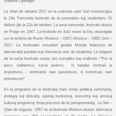
Vladimir Opletajev
La 14an de oktobro 2017 en la sudrusia urbo Soĉi komenciĝas
la 19a Tutmonda festivalo de la jununalaro kaj studentaro.
Ĝ
i
daŭros ĝis la 22a de oktobro. La unua tutmonda festivalo okazis
en Prago en 1947. La festivalo en Soĉi estos la tria, okazogata
sur la teritorio de Rusio: Moskvo – 1957; Moskvo – 1985; Soĉi –
2017. La festivalan movadon gvidas Monda federecio de
demokratia junularo kaj Internacia unio de studentoj. La slogano
de la soĉia festivalo sonas iom komplike kaj malkurte :‘”Por la
paco, solidareco, socia justeco, ni batalas kontraŭ la
imperiismo – estimante nian pasintecon, ni konstruas nian
estontecon!”
En la programo de la festivaloj ĉiam estas politikaj seminarioj,
prelegoj kaj diskutoj, sportaj konkursoj, koncertoj kaj amasaj
kulturaj programoj, festa procesio de la partoprenantoj. La 9an –
10an de aŭgusto 1957 en la festivala Moskvo okazis internacia