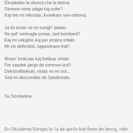
Eksplodas la obusoj che la domoj
Denove venis plago kaj sufer'!
Kaj ree mi rekrutas, kvankam sen ordonoj.
Ja tio estas ne en songh' batalo,
Ne paf' senkugla sonas, sed bombard'!
Kaj mi vekighis kaj per propra shtalo
Mi vin defendos, luganskano-frat'!
Motor' funkcias kaj fortikas shtalo
For sepdek jarojn de senmov-izol'!
Dekstraflankulo, estas mi en sol...
Sed mi descendas de l'piedestalo.
Sv.Smetanina
En Okcidenta Eŭropo la 1a de aprilo kiel festo de ŝercoj, rido