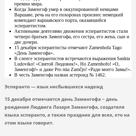
премии мира.
Когда Заменгоф умер в оккупированной немцами
Варшаве, речь на его похоронах произнес немецкий
комендант варшавского порта, оказавшийся
эсперантистом.
Активными деятелями движения эсперантистов стали
четверо братьев Заменгофа, его сестра, его жена, сын и
две дочери.
15 декабря эсперантисты отмечают Zamenhofa Tago
«День Заменгофа».
В сленге эсперантистов встречаются выражения Sankta
Ludoviko! «Святой Людовик!», Ho Zamenhofo! «О,
Заменгоф!» и даже Pro mia Zamĉjo! «Ради моего Замы!».
В честь Заменгофа назван астероид № 1462.
Эсперанто — язык несбывшихся надежд
15 декабря отмечается день Заменгофа − день
рождения Людвига Лазаря Заменгофа, создателя
языка эсперанто, а также праздник для всех, кто на
этом языке говорит.